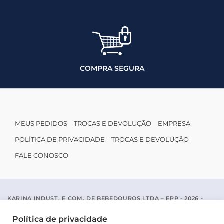
COMPRA SEGURA
MEUS PEDIDOS
TROCAS E DEVOLUÇÃO
EMPRESA
POLÍTICA DE PRIVACIDADE
TROCAS E DEVOLUÇÃO
FALE CONOSCO
KARINA INDUST. E COM. DE BEBEDOUROS LTDA – EPP - 2026 -
CNPJ: 04.467.116/0001-96
ACESSO PADRE MARIANO APARICIO DE LA MATA, 1005 - SAO JOSE
Política de privacidade
DO RIO PRETO / SP - CEP 15077-456