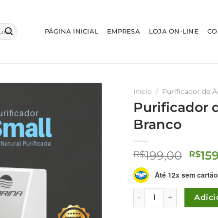
PÁGINA INICIAL
EMPRESA
LOJA ON-LINE
CO
Início
/
Purificador de 
Purificador
Branco
O
199,00
15
R$
R$
preç
Até 12x sem cartão
origi
era:
Purificador de Água Na
Adici
R$19