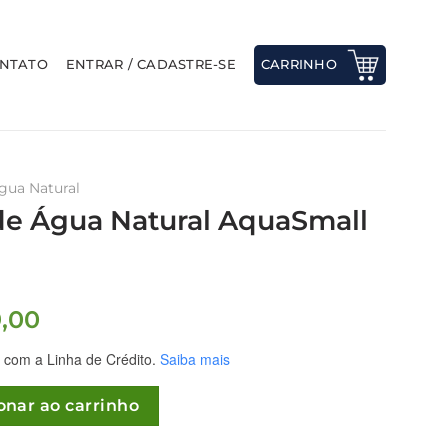
NTATO
ENTRAR / CADASTRE-SE
CARRINHO
Água Natural
 de Água Natural AquaSmall
O
9,00
o
preço
com a Linha de Crédito.
Saiba mais
nal
atual
é:
tural AquaSmall Branco quantidade
onar ao carrinho
9,00.
R$159,00.