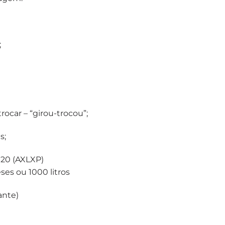
;
trocar – “girou-trocou”;
s;
120 (AXLXP)
eses ou 1000 litros
ante)