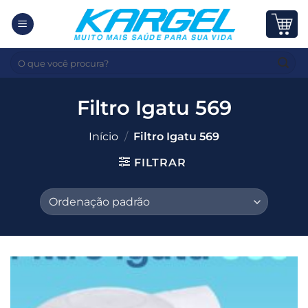
Skip
to
content
Pesquisar
por:
Filtro Igatu 569
Início
/
Filtro Igatu 569
FILTRAR