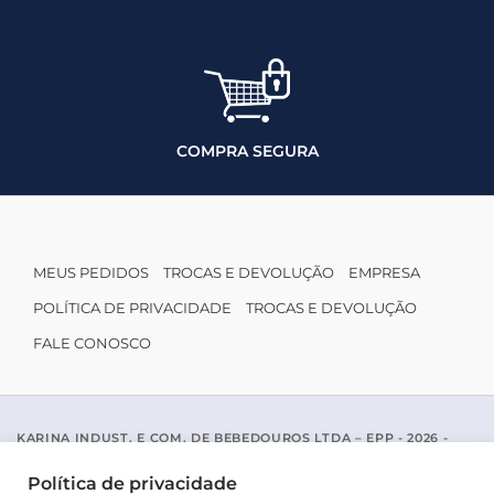
COMPRA SEGURA
MEUS PEDIDOS
TROCAS E DEVOLUÇÃO
EMPRESA
POLÍTICA DE PRIVACIDADE
TROCAS E DEVOLUÇÃO
FALE CONOSCO
KARINA INDUST. E COM. DE BEBEDOUROS LTDA – EPP - 2026 -
CNPJ: 04.467.116/0001-96
ACESSO PADRE MARIANO APARICIO DE LA MATA, 1005 - SAO JOSE
Política de privacidade
DO RIO PRETO / SP - CEP 15077-456