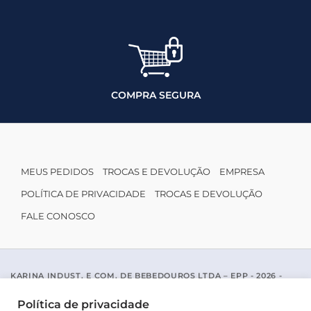
COMPRA SEGURA
MEUS PEDIDOS
TROCAS E DEVOLUÇÃO
EMPRESA
POLÍTICA DE PRIVACIDADE
TROCAS E DEVOLUÇÃO
FALE CONOSCO
KARINA INDUST. E COM. DE BEBEDOUROS LTDA – EPP - 2026 -
CNPJ: 04.467.116/0001-96
ACESSO PADRE MARIANO APARICIO DE LA MATA, 1005 - SAO JOSE
Política de privacidade
DO RIO PRETO / SP - CEP 15077-456