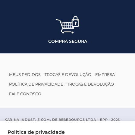
COMPRA SEGURA
MEUS PEDIDOS
TROCAS E DEVOLUÇÃO
EMPRESA
POLÍTICA DE PRIVACIDADE
TROCAS E DEVOLUÇÃO
FALE CONOSCO
KARINA INDUST. E COM. DE BEBEDOUROS LTDA – EPP - 2026 -
CNPJ: 04.467.116/0001-96
ACESSO PADRE MARIANO APARICIO DE LA MATA, 1005 - SAO JOSE
Política de privacidade
DO RIO PRETO / SP - CEP 15077-456