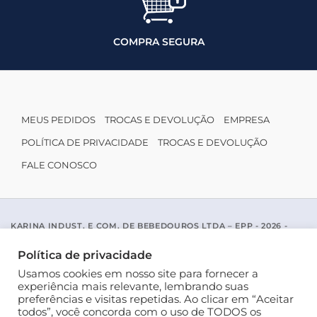
COMPRA SEGURA
MEUS PEDIDOS
TROCAS E DEVOLUÇÃO
EMPRESA
POLÍTICA DE PRIVACIDADE
TROCAS E DEVOLUÇÃO
FALE CONOSCO
KARINA INDUST. E COM. DE BEBEDOUROS LTDA – EPP - 2026 -
CNPJ: 04.467.116/0001-96
ACESSO PADRE MARIANO APARICIO DE LA MATA, 1005 - SAO JOSE
Política de privacidade
DO RIO PRETO / SP - CEP 15077-456
Usamos cookies em nosso site para fornecer a
experiência mais relevante, lembrando suas
preferências e visitas repetidas. Ao clicar em “Aceitar
todos”, você concorda com o uso de TODOS os