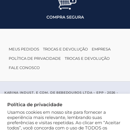
COMPRA SEGURA
MEUS PEDIDOS
TROCAS E DEVOLUÇÃO
EMPRESA
POLÍTICA DE PRIVACIDADE
TROCAS E DEVOLUÇÃO
FALE CONOSCO
KARINA INDUST. E COM. DE BEBEDOUROS LTDA – EPP - 2026 -
CNPJ: 04.467.116/0001-96
ACESSO PADRE MARIANO APARICIO DE LA MATA, 1005 - SAO JOSE
Política de privacidade
DO RIO PRETO / SP - CEP 15077-456
Usamos cookies em nosso site para fornecer a
experiência mais relevante, lembrando suas
preferências e visitas repetidas. Ao clicar em “Aceitar
todos”, você concorda com o uso de TODOS os