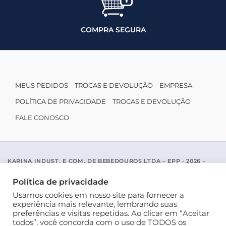
COMPRA SEGURA
MEUS PEDIDOS
TROCAS E DEVOLUÇÃO
EMPRESA
POLÍTICA DE PRIVACIDADE
TROCAS E DEVOLUÇÃO
FALE CONOSCO
KARINA INDUST. E COM. DE BEBEDOUROS LTDA – EPP - 2026 -
CNPJ: 04.467.116/0001-96
ACESSO PADRE MARIANO APARICIO DE LA MATA, 1005 - SAO JOSE
Política de privacidade
DO RIO PRETO / SP - CEP 15077-456
Usamos cookies em nosso site para fornecer a
experiência mais relevante, lembrando suas
preferências e visitas repetidas. Ao clicar em “Aceitar
todos”, você concorda com o uso de TODOS os