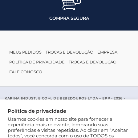
COMPRA SEGURA
MEUS PEDIDOS
TROCAS E DEVOLUÇÃO
EMPRESA
POLÍTICA DE PRIVACIDADE
TROCAS E DEVOLUÇÃO
FALE CONOSCO
KARINA INDUST. E COM. DE BEBEDOUROS LTDA – EPP - 2026 -
CNPJ: 04.467.116/0001-96
ACESSO PADRE MARIANO APARICIO DE LA MATA, 1005 - SAO JOSE
Política de privacidade
DO RIO PRETO / SP - CEP 15077-456
Usamos cookies em nosso site para fornecer a
experiência mais relevante, lembrando suas
preferências e visitas repetidas. Ao clicar em “Aceitar
todos”, você concorda com o uso de TODOS os