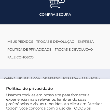
COMPRA SEGURA
MEUS PEDIDOS
TROCAS E DEVOLUÇÃO
EMPRESA
POLÍTICA DE PRIVACIDADE
TROCAS E DEVOLUÇÃO
FALE CONOSCO
KARINA INDUST. E COM. DE BEBEDOUROS LTDA – EPP - 2026 -
CNPJ: 04.467.116/0001-96
ACESSO PADRE MARIANO APARICIO DE LA MATA, 1005 - SAO JOSE
Política de privacidade
DO RIO PRETO / SP - CEP 15077-456
Usamos cookies em nosso site para fornecer a
experiência mais relevante, lembrando suas
preferências e visitas repetidas. Ao clicar em “Aceitar
todos”, você concorda com o uso de TODOS os