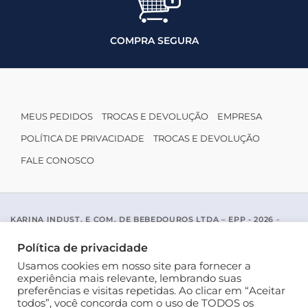
COMPRA SEGURA
MEUS PEDIDOS
TROCAS E DEVOLUÇÃO
EMPRESA
POLÍTICA DE PRIVACIDADE
TROCAS E DEVOLUÇÃO
FALE CONOSCO
KARINA INDUST. E COM. DE BEBEDOUROS LTDA – EPP - 2026 -
CNPJ: 04.467.116/0001-96
ACESSO PADRE MARIANO APARICIO DE LA MATA, 1005 - SAO JOSE
Política de privacidade
DO RIO PRETO / SP - CEP 15077-456
Usamos cookies em nosso site para fornecer a
experiência mais relevante, lembrando suas
preferências e visitas repetidas. Ao clicar em “Aceitar
todos”, você concorda com o uso de TODOS os