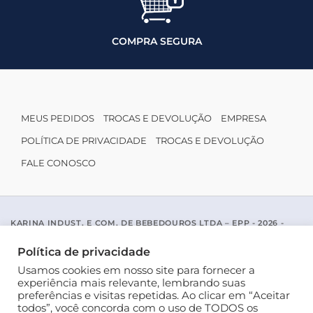
COMPRA SEGURA
MEUS PEDIDOS
TROCAS E DEVOLUÇÃO
EMPRESA
POLÍTICA DE PRIVACIDADE
TROCAS E DEVOLUÇÃO
FALE CONOSCO
KARINA INDUST. E COM. DE BEBEDOUROS LTDA – EPP - 2026 -
CNPJ: 04.467.116/0001-96
ACESSO PADRE MARIANO APARICIO DE LA MATA, 1005 - SAO JOSE
Política de privacidade
DO RIO PRETO / SP - CEP 15077-456
Usamos cookies em nosso site para fornecer a
experiência mais relevante, lembrando suas
preferências e visitas repetidas. Ao clicar em “Aceitar
todos”, você concorda com o uso de TODOS os