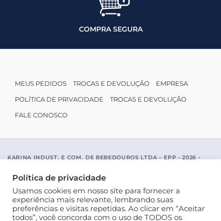
COMPRA SEGURA
MEUS PEDIDOS
TROCAS E DEVOLUÇÃO
EMPRESA
POLÍTICA DE PRIVACIDADE
TROCAS E DEVOLUÇÃO
FALE CONOSCO
KARINA INDUST. E COM. DE BEBEDOUROS LTDA – EPP - 2026 -
CNPJ: 04.467.116/0001-96
ACESSO PADRE MARIANO APARICIO DE LA MATA, 1005 - SAO JOSE
Política de privacidade
DO RIO PRETO / SP - CEP 15077-456
Usamos cookies em nosso site para fornecer a
experiência mais relevante, lembrando suas
preferências e visitas repetidas. Ao clicar em “Aceitar
todos”, você concorda com o uso de TODOS os