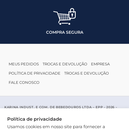
COMPRA SEGURA
MEUS PEDIDOS
TROCAS E DEVOLUÇÃO
EMPRESA
POLÍTICA DE PRIVACIDADE
TROCAS E DEVOLUÇÃO
FALE CONOSCO
KARINA INDUST. E COM. DE BEBEDOUROS LTDA – EPP - 2026 -
CNPJ: 04.467.116/0001-96
ACESSO PADRE MARIANO APARICIO DE LA MATA, 1005 - SAO JOSE
Política de privacidade
DO RIO PRETO / SP - CEP 15077-456
Usamos cookies em nosso site para fornecer a