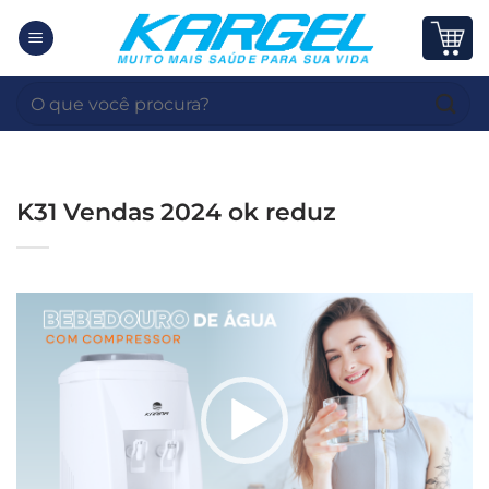
Skip
to
content
Pesquisar
por:
K31 Vendas 2024 ok reduz
Tocador
de
vídeo