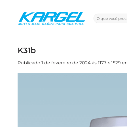
Skip
to
Pesquisar
content
por:
K31b
Publicado
1 de fevereiro de 2024
às
1177 × 1529
e