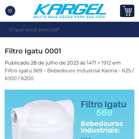
Skip
to
content
Pesquisar
por:
Filtro Igatu 0001
Publicado
28 de julho de 2023
às
1471 × 1912
em
Filtro Igatu 569 – Bebedouro Industrial Karina – K25 /
K100 / K200