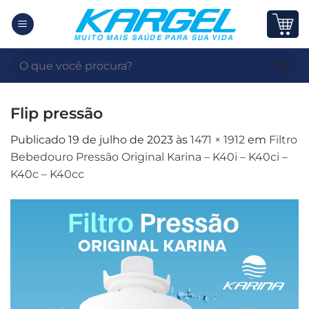
Skip
to
content
Pesquisar
por:
Flip pressão
Publicado
19 de julho de 2023
às
1471 × 1912
em
Filtro
Bebedouro Pressão Original Karina – K40i – K40ci –
K40c – K40cc