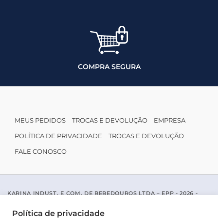
COMPRA SEGURA
MEUS PEDIDOS
TROCAS E DEVOLUÇÃO
EMPRESA
POLÍTICA DE PRIVACIDADE
TROCAS E DEVOLUÇÃO
FALE CONOSCO
KARINA INDUST. E COM. DE BEBEDOUROS LTDA – EPP - 2026 -
CNPJ: 04.467.116/0001-96
ACESSO PADRE MARIANO APARICIO DE LA MATA, 1005 - SAO JOSE
Política de privacidade
DO RIO PRETO / SP - CEP 15077-456