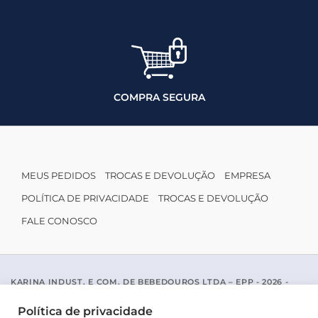
COMPRA SEGURA
MEUS PEDIDOS
TROCAS E DEVOLUÇÃO
EMPRESA
POLÍTICA DE PRIVACIDADE
TROCAS E DEVOLUÇÃO
FALE CONOSCO
KARINA INDUST. E COM. DE BEBEDOUROS LTDA – EPP - 2026 -
CNPJ: 04.467.116/0001-96
ACESSO PADRE MARIANO APARICIO DE LA MATA, 1005 - SAO JOSE
Política de privacidade
DO RIO PRETO / SP - CEP 15077-456