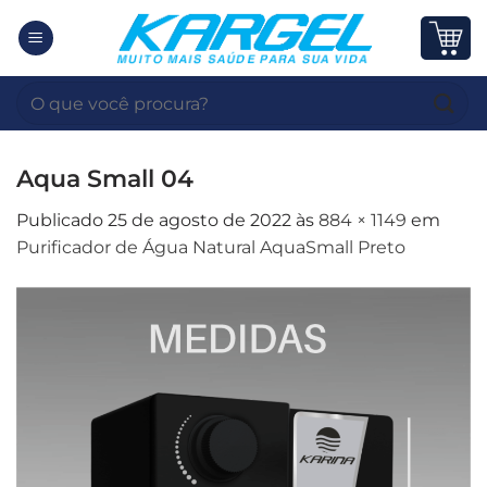
Skip
to
content
Pesquisar
por:
Aqua Small 04
Publicado
25 de agosto de 2022
às
884 × 1149
em
Purificador de Água Natural AquaSmall Preto