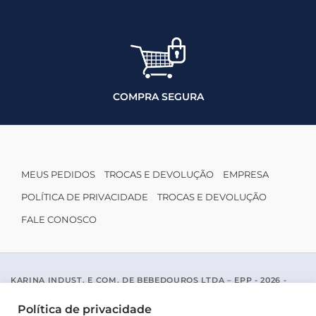
COMPRA SEGURA
MEUS PEDIDOS
TROCAS E DEVOLUÇÃO
EMPRESA
POLÍTICA DE PRIVACIDADE
TROCAS E DEVOLUÇÃO
FALE CONOSCO
KARINA INDUST. E COM. DE BEBEDOUROS LTDA – EPP - 2026 -
CNPJ: 04.467.116/0001-96
ACESSO PADRE MARIANO APARICIO DE LA MATA, 1005 - SAO JOSE
Política de privacidade
DO RIO PRETO / SP - CEP 15077-456