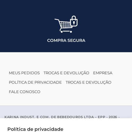
COMPRA SEGURA
MEUS PEDIDOS
TROCAS E DEVOLUÇÃO
EMPRESA
POLÍTICA DE PRIVACIDADE
TROCAS E DEVOLUÇÃO
FALE CONOSCO
KARINA INDUST. E COM. DE BEBEDOUROS LTDA – EPP - 2026 -
CNPJ: 04.467.116/0001-96
ACESSO PADRE MARIANO APARICIO DE LA MATA, 1005 - SAO JOSE
Política de privacidade
DO RIO PRETO / SP - CEP 15077-456