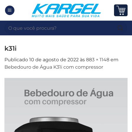
Skip
to
content
Pesquisar
por:
k31i
Publicado
10 de agosto de 2022
às
883 × 1148
em
Bebedouro de Água K31i com compressor