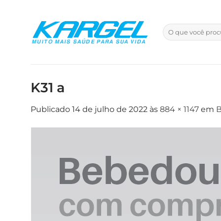
Skip
to
Pesquisar
content
por:
K31 a
Publicado
14 de julho de 2022
às
884 × 1147
em
B