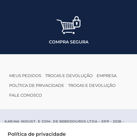
COMPRA SEGURA
MEUS PEDIDOS
TROCAS E DEVOLUÇÃO
EMPRESA
POLÍTICA DE PRIVACIDADE
TROCAS E DEVOLUÇÃO
FALE CONOSCO
KARINA INDUST. E COM. DE BEBEDOUROS LTDA – EPP - 2026 -
CNPJ: 04.467.116/0001-96
ACESSO PADRE MARIANO APARICIO DE LA MATA, 1005 - SAO JOSE
Política de privacidade
DO RIO PRETO / SP - CEP 15077-456