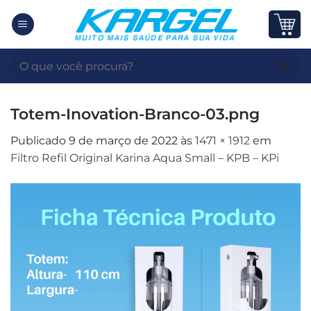
Skip
to
content
Pesquisar
por:
Totem-Inovation-Branco-03.png
Publicado
9 de março de 2022
às
1471 × 1912
em
Filtro Refil Original Karina Aqua Small – KPB – KPi